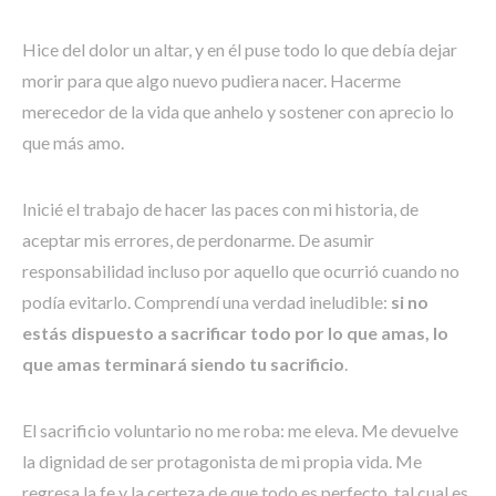
Hice del dolor un altar, y en él puse todo lo que debía dejar
morir para que algo nuevo pudiera nacer. Hacerme
merecedor de la vida que anhelo y sostener con aprecio lo
que más amo.
Inicié el trabajo de hacer las paces con mi historia, de
aceptar mis errores, de perdonarme. De asumir
responsabilidad incluso por aquello que ocurrió cuando no
podía evitarlo. Comprendí una verdad ineludible:
si no
estás dispuesto a sacrificar todo por lo que amas, lo
que amas terminará siendo tu sacrificio
.
El sacrificio voluntario no me roba: me eleva. Me devuelve
la dignidad de ser protagonista de mi propia vida. Me
regresa la fe y la certeza de que todo es perfecto, tal cual es.