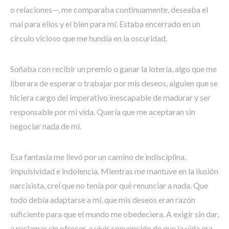
o relaciones—, me comparaba continuamente, deseaba el
mal para ellos y el bien para mí. Estaba encerrado en un
círculo vicioso que me hundía en la oscuridad.
Soñaba con recibir un premio o ganar la lotería, algo que me
liberara de esperar o trabajar por mis deseos, alguien que se
hiciera cargo del imperativo inescapable de madurar y ser
responsable por mi vida. Quería que me aceptaran sin
negociar nada de mí.
Esa fantasía me llevó por un camino de indisciplina,
impulsividad e indolencia. Mientras me mantuve en la ilusión
narcisista, creí que no tenía por qué renunciar a nada. Que
todo debía adaptarse a mí, que mis deseos eran razón
suficiente para que el mundo me obedeciera. A exigir sin dar,
a reclamar sin ofrecer, a vivir convencido de que la vida era