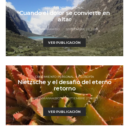
CRECIMIENTO PERSONAL
Cuando el dolor se convierte en
altar
PABLO MARAMBIO
SEPTIEMBRE 23, 2025
VER PUBLICACIÓN
CRECIMIENTO PERSONAL
FILOSOFÍA
Nietzsche y el desafío del eterno
retorno
PABLO MARAMBIO
SEPTIEMBRE 27, 2025
VER PUBLICACIÓN